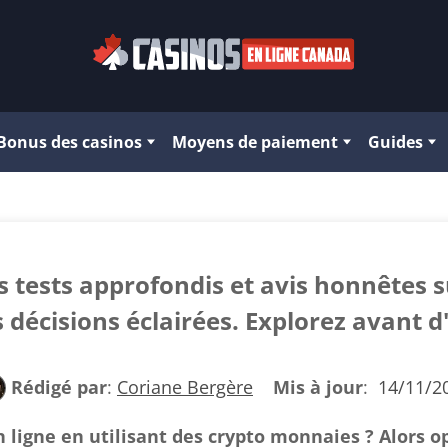
Bonus des casinos
Moyens de paiement
Guides
s tests approfondis et avis honnêtes s
décisions éclairées. Explorez avant d'
Rédigé par
:
Coriane Bergère
Mis à jour
:
14/11/2
n ligne en utilisant des crypto monnaies ? Alors o