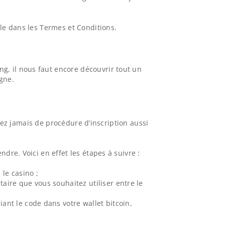
le dans les Termes et Conditions.
, il nous faut encore découvrir tout un
gne.
erez jamais de procédure d’inscription aussi
ndre. Voici en effet les étapes à suivre :
le casino ;
aire que vous souhaitez utiliser entre le
ant le code dans votre wallet bitcoin,