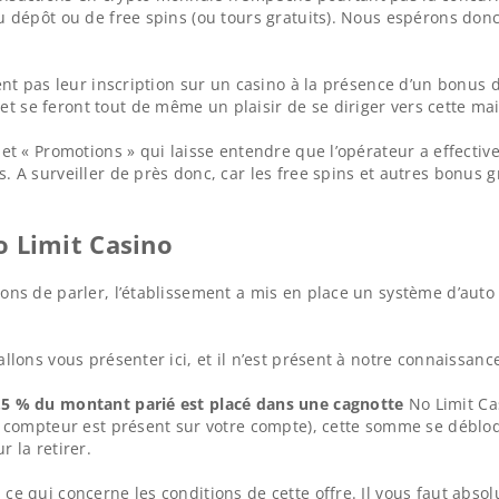
u dépôt ou de free spins (ou tours gratuits). Nous espérons donc 
nnent pas leur inscription sur un casino à la présence d’un bonus
 se feront tout de même un plaisir de se diriger vers cette mai
glet « Promotions » qui laisse entendre que l’opérateur a effecti
. A surveiller de près donc, car les free spins et autres bonus gr
o Limit Casino
nons de parler, l’établissement a mis en place un système d’aut
llons vous présenter ici, et il n’est présent à notre connaissance
.5 % du montant parié est placé dans une cagnotte
No Limit Cas
un compteur est présent sur votre compte), cette somme se débloq
r la retirer.
 ce qui concerne les conditions de cette offre. Il vous faut abso