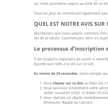
car cette promotion expire au-delà de ce dél
Tous les jeux ne contribuent également pas 
QUEL EST NOTRE AVIS SUR
Maintenant que nous savons comment fonctio
tas de produits. Commençons donc en explo
Le processus d’inscription 
Il est toujours important de savoir si rejoin
épurée que celle à la clé sur ce site.
En moins de 30 secondes
, votre compte ser
Vous
cliquez sur ce lien
ou bien sur n’
Vous saisissez simplement votre adres
dollar canadien (CAD), le dollar US (US
Vous réalisez un dépôt immédiatement 
Ethereum, Ripple ou Litecoin.