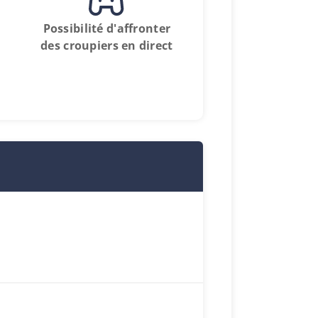
Possibilité d'affronter
des croupiers en direct