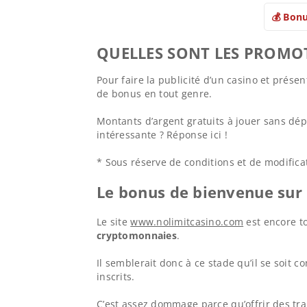
💰 Bon
QUELLES SONT LES PROMOT
Pour faire la publicité d’un casino et présen
de bonus en tout genre.
Montants d’argent gratuits à jouer sans dép
intéressante ? Réponse ici !
* Sous réserve de conditions et de modifica
Le bonus de bienvenue sur
Le site
www.nolimitcasino.com
est encore t
cryptomonnaies
.
Il semblerait donc à ce stade qu’il se soit 
inscrits.
C’est assez dommage parce qu’offrir des t